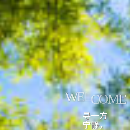
E
W
E
M
O
C
L
寻一方
宁静，