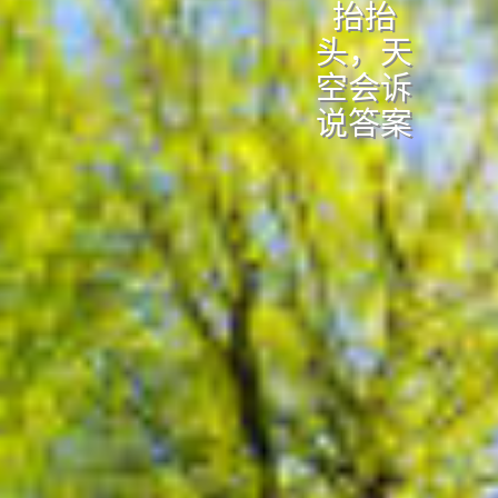
抬抬
头，天
空会诉
说答案